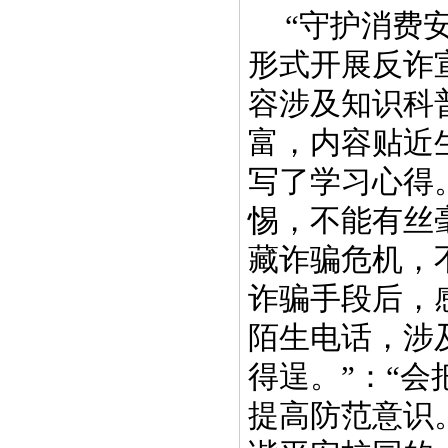
“守护消费
形式开展反诈
容涉及知识科
富，内容贴近
写了学习心得
惕，不能有丝
藏诈骗危机，
诈骗手段后，
陌生电话，涉
得逞。”：“
提高防范意识