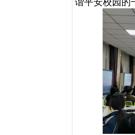
谐平安校园的