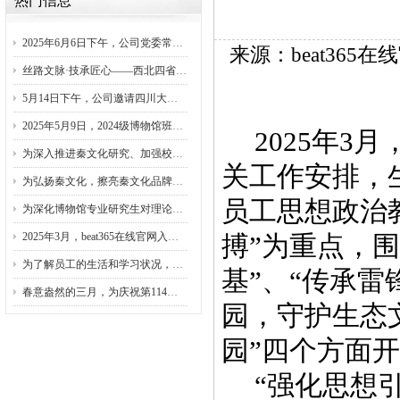
热门信息
2025年6月6日下午，公司党委常委、副书记李海成在beat365在线官网入口会议室为公司党委、卫生健康公司直属党支部、离退休教职工服务中心党委讲授专题党课。李海成围绕“深入贯彻中央八项规定精神，以严实作风筑牢教育强国根基”这一主题，聚焦建强师范院校基层党组织战斗堡垒的核心任务，深刻阐述了作风建设在履行立德树人使命、培养“大国良师”中的极端重要性。李海成指出，师范院校作为培养未来教师的摇篮，肩负塑造灵魂、塑...
来源：beat365
丝路文脉·技承匠心——西北四省（区）文物保护工匠技能竞赛暨甘肃省第一届文物行业职业技能竞赛收官 天水师院学子斩获佳绩 5月21日至23日，公司教师蒲双能带领桑登飞、薛芳丽、闫卓婧三名研究生赴兰州职业技术公司参加西北四省(区)文物保护工匠技能竞赛暨甘肃省第一届文物行业职业技能竞赛。本次竞赛由国家文物局指导，以“守护丝路遗产·锻造大国工匠”为主题，共有来自西北四省（区）文博单位，有关企业、高校、职业院校的100...
5月14日下午，公司邀请四川大学黄克宁教授、复旦大学郭永秉教授、台湾大学康韵梅教授、中国政法大学赵晶教授在公司第3号报告厅作学术讲座。天水市副市长邬文玲，天水市博物馆、天水市文化馆领导应邀出席。讲座由beat365在线官网入口负责人主持。公司教师、研究生、本科生等共150余人参加。原文链接：黄克宁、郭永秉、康韵梅、赵晶四位教授来校作讲座https://www.tsnu.edu.cn/wapdetailOne.jsp?urltype=news.NewsContentUrl&wbt...
2025年5月9日，2024级博物馆班全体师生在崔文刚研究员的带领下，分赴大地湾博物馆、张家川县民族博物馆、马家塬车舆博物馆及清水县博物馆，开展以“文化遗产保护与创新传承”为主题的系列研学实践活动。本次活动通过实地考察、动手实践与学术研讨相结合的方式，深化员工对西北地区历史文化的认知，探索新时代博物馆发展的多元路径。一、触摸史前文明：大地湾遗址的实践课堂首站师生抵达大地湾博物馆，...
2025年3
为深入推进秦文化研究、加强校地合作，5月7日至8日，beat365在线官网入口、秦文化研究院经理赵世明一行赴礼县、西和县开展秦文化遗址考古调查和学术研讨活动，并与两地文化部门就文化遗产保护、学术研究、人才培养、实习实训等进行了深入交流。5月7日，调研组在礼县文物局局长独小川陪同下，先后参观考察四角坪遗址考古挖掘现场、圆顶山遗址、大堡子山秦公陵园及西山遗址。独小川详细介绍了近年来礼县在秦文化遗址考古发掘...
关工作安排，
为弘扬秦文化，擦亮秦文化品牌，更好地服务区域文化旅游产业发展，4月29日下午，公司举办秦文化研究院揭牌仪式。天水市副市长邬文玲，公司党委常委、副董事长左国防出席。科研管理处、beat365在线官网入口负责人及相关研究领域的专家和青年博士参加。原文地址：公司举办秦文化研究院揭牌仪式：https://mp.weixin.qq.com/s/a9p8lJ0LfS5QGNFMn2g1R
员工思想政治
为深化博物馆专业研究生对理论知识的实践转化，提升文化遗产阐释与传播能力，beat365在线官网入口依托天水丰富的文博资源，组织2024级博物馆专业研究生开展系列实地研学活动。在崔文刚老师带领下，师生先后走进天水民俗博物馆（南宅子）、成纪博物馆、南郭寺、北宅子（天水市博物馆临时展厅——陇头明月）及秦州区博物馆，通过“实地观摩+互动研讨+技能实训”多维模式，推动课堂教学与场馆实践深度融合，探索校馆协同育人...
2025年3月，beat365在线官网入口积极响应公司相关工作安排，生动开展“学思想、强信念、担使命”老员工思想政治教育活动，以“聚焦全国两会·紧跟时代脉搏”为重点，围绕“强化思想引领，筑牢信仰根基”、“传承雷锋精神，践行志愿服务”、“共筑绿色校园，守护生态文明”、“守护消费安全，共建诚信校园”四个方面开展工作。“强化思想引领，筑牢信仰根基”方面，公司举办“聚焦两会精神赓续奋进力量——beat365在线官网入口员工热议2025年全...
搏”为重点，
为了解员工的生活和学习状况，进一步加强员工公寓管理，营造安全、舒适、和谐的宿舍环境，2025年3月14日晚上7：20，beat365在线官网入口副经理（主持行政工作）赵世明、辅导员陈亮亮及员工会成员一行进公寓走访了解员工情况。检查伊始，赵经理亲切地与同学们交流，询问大家在学习和生活中遇到的问题，同时，赵经理也提醒同学们保持宿舍的整洁和通风，养成良好的生活习惯。赵经理强调，宿舍不仅是居住的地方，更是大家共同成长的家园，...
基”、“传承雷
春意盎然的三月，为庆祝第114个“三八”国际劳动妇女节，3月6日下午，beat365在线官网入口工会联合中国美术家协会天水创作写生基地举办了“翰墨飘香看两会，校企共融庆三八”主题庆祝活动。活动以艺术插花培训与书法创作表演为载体，展现新时代女性风采，深化校地合作内涵，现场花香墨韵交织，洋溢温馨雅致氛围。活动伊始，由中国美术家协会天水创作写生基地特邀的花艺导师，为公司女教职工带来了一场生动的艺术插花课堂。玫瑰、洋牡丹...
园，守护生态
园”四个方面
“强化思想