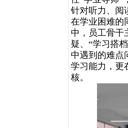
针对听力、阅
在学业困难的
中，员工骨干
疑、“学习搭
中遇到的难点
学习能力，更
核。