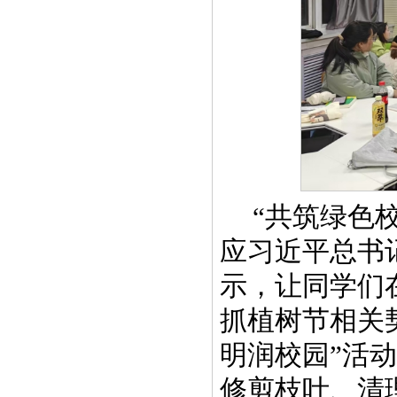
“共筑绿色
应习近平总书
示，让同学们
抓植树节相关
明润校园”活
修剪枝叶、清