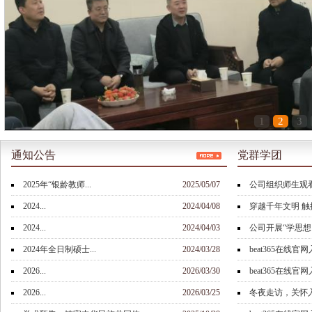
1
2
3
通知公告
党群学团
2025年“银龄教师...
2025/05/07
公司组织师生观看纪
2024...
2024/04/08
穿越千年文明 触摸
2024...
2024/04/03
公司开展“学思想、
2024年全日制硕士...
2024/03/28
beat365在线
2026...
2026/03/30
beat365在线官
2026...
2026/03/25
冬夜走访，关怀入