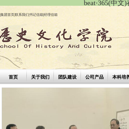
beat·365(
|
集团首页
|
联系我们
|
书记信箱
|
经理信箱
首页
关于我们
团队建设
公司产品
本科培